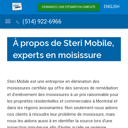
ENGLISH
DEMANDEZ UNE ESTIMATION GRATUITE
(514) 922-6966
À propos de Steri Mobile,
experts en moisissure
Élimination des moisissures
Inspection de moisissures
Steri Mobile est une entreprise en élimination des
Zone de service
moisissures certifiée qui offre des services de remédiation
et d’enlèvement des moisissures à un prix raisonnable pour
Traitement de l’air
les propriétés résidentielles et commerciales à Montréal et
dans les régions avoisinantes. Non seulement nous aidons
Blogue
nos clients à résoudre leur problème de moisissure, mais
nous les aidons aussi à en identifier la source lors d’une
À propos
inspection minutieuse afin d’éviter qu’elle ne revienne.