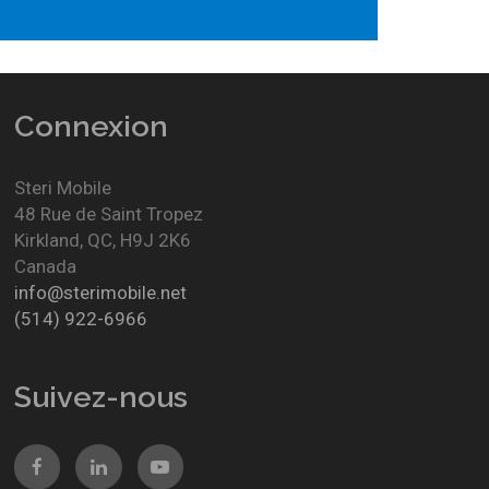
Connexion
Steri Mobile
48 Rue de Saint Tropez
Kirkland
,
QC
,
H9J 2K6
Canada
info@sterimobile.net
(514) 922-6966
Suivez-nous